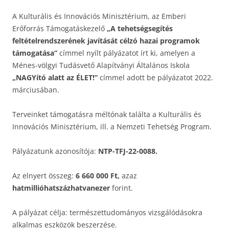
A Kulturális és Innovációs Minisztérium, az Emberi
Erőforrás Támogatáskezelő
„A tehetségsegítés
feltételrendszerének javítását célzó hazai programok
támogatása”
címmel nyílt pályázatot írt ki, amelyen a
Ménes-völgyi Tudásvető Alapítványi Általános Iskola
„NAGYító alatt az ÉLET!”
címmel adott be pályázatot 2022.
márciusában.
Terveinket támogatásra méltónak találta a Kulturális és
Innovációs Minisztérium, ill. a Nemzeti Tehetség Program.
Pályázatunk azonosítója:
NTP-TFJ-22-0088.
Az elnyert összeg:
6 660 000 Ft,
azaz
hatmillióhatszázhatvanezer
forint.
A pályázat célja: természettudományos vizsgálódásokra
alkalmas eszközök beszerzése.