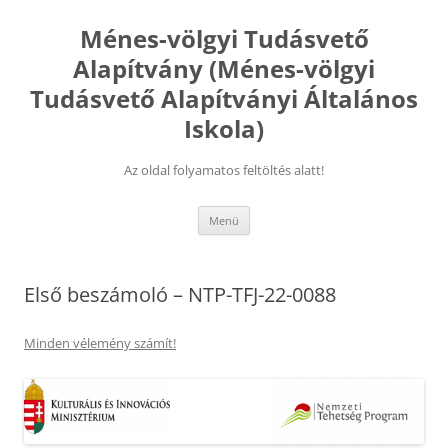
Kilépés
a
Ménes-völgyi Tudásvető
tartalomba
Alapítvány (Ménes-völgyi
Tudásvető Alapítványi Általános
Iskola)
Az oldal folyamatos feltöltés alatt!
Menü
Első beszámoló – NTP-TFJ-22-0088
Minden vélemény számít!