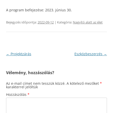
A program befejezése: 2023. június 30.
Bejegyzés időpontja:
2022-09-12
| Kategória:
Nagyító alatt az élet
Bejegyzés
←
Projektzárás
Eszközbeszerzés
→
navigáció
Vélemény, hozzászólás?
Az e-mail címet nem tesszük közzé.
A kötelező mezőket
*
karakterrel jelöltük
Hozzászólás
*