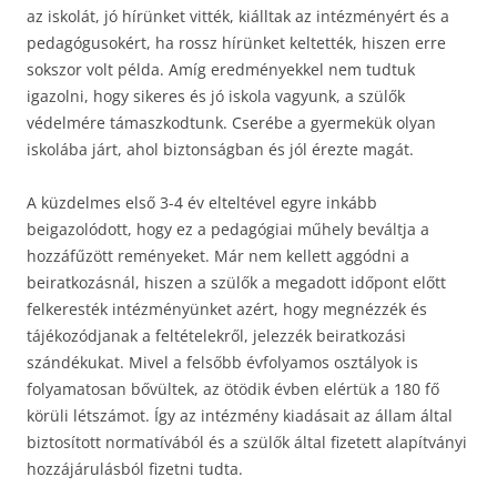
az iskolát, jó hírünket vitték, kiálltak az intézményért és a
pedagógusokért, ha rossz hírünket keltették, hiszen erre
sokszor volt példa. Amíg eredményekkel nem tudtuk
igazolni, hogy sikeres és jó iskola vagyunk, a szülők
védelmére támaszkodtunk. Cserébe a gyermekük olyan
iskolába járt, ahol biztonságban és jól érezte magát.
A küzdelmes első 3-4 év elteltével egyre inkább
beigazolódott, hogy ez a pedagógiai műhely beváltja a
hozzáfűzött reményeket. Már nem kellett aggódni a
beiratkozásnál, hiszen a szülők a megadott időpont előtt
felkeresték intézményünket azért, hogy megnézzék és
tájékozódjanak a feltételekről, jelezzék beiratkozási
szándékukat. Mivel a felsőbb évfolyamos osztályok is
folyamatosan bővültek, az ötödik évben elértük a 180 fő
körüli létszámot. Így az intézmény kiadásait az állam által
biztosított normatívából és a szülők által fizetett alapítványi
hozzájárulásból fizetni tudta.