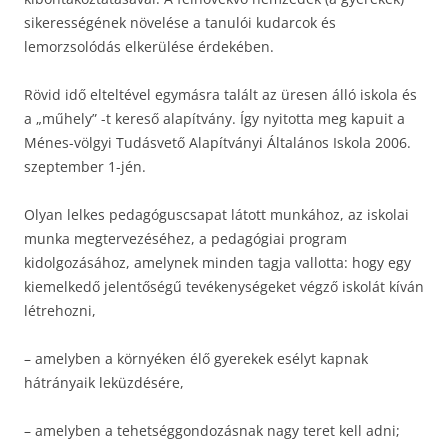
sikerességének növelése a tanulói kudarcok és
lemorzsolódás elkerülése érdekében.
Rövid idő elteltével egymásra talált az üresen álló iskola és
a „műhely” -t kereső alapítvány. Így nyitotta meg kapuit a
Ménes-völgyi Tudásvető Alapítványi Általános Iskola 2006.
szeptember 1-jén.
Olyan lelkes pedagóguscsapat látott munkához, az iskolai
munka megtervezéséhez, a pedagógiai program
kidolgozásához, amelynek minden tagja vallotta: hogy egy
kiemelkedő jelentőségű tevékenységeket végző iskolát kíván
létrehozni,
– amelyben a környéken élő gyerekek esélyt kapnak
hátrányaik leküzdésére,
– amelyben a tehetséggondozásnak nagy teret kell adni;