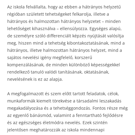
Az iskola felvállalta, hogy az ebben a hátrányos helyzetű
régióban született tehetségeket felkarolja, illetve a
hátrányos és halmozottan hátrányos helyzetet – minden
lehetőséget kihasználva – ellensúlyozza. Egységes alapú,
de személyre szóló differenciált képzés nyújtását valósítja
meg, hiszen mind a tehetség kibontakoztatásának, mind a
hátrányos, illetve halmozottan hátrányos helyzet, mind a
sajátos nevelési igény megfelelő, korszerű
kompenzálásának, de minden különböző képességekkel
rendelkező tanuló valódi tanításának, oktatásának,
nevelésének is ez az alapja.
A megfogalmazott és szem előtt tartott feladatok, célok,
munkaformák kiemelt törekvése a társadalmi leszakadás
megakadályozása és a tehetséggondozás. Fontos része még
az egyenlő bánásmód, valamint a fenntartható fejlődésre
és az egészséges életmódra nevelés. Ezek szintén
jelentősen meghatározzák az iskola mindennapi