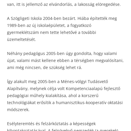
van, itt is jellemző az elvándorlás, a lakosság elöregedése.
A Szögligeti Iskola 2004-ben bezárt. Hiába építették meg
1989-ben az új iskolaépületet, a fogyatkozó
gyermeklétszám nem tette lehetővé a további
üzemeltetését.
Néhány pedagógus 2005-ben úgy gondolta, hogy valami
újat, valami mást kellene ebben a térségben megvalósítani,
ami még nincsen, de szükség lehet rá.
Így alakult meg 2005-ben a Ménes-völgyi Tudásvető
Alapítvány, melynek célja volt Kompetenciaalapú fejlesztő
pedagógiai műhely kialakítása, ahol a korszerű
technológiákat erősítik a humanisztikus-kooperatív oktatási
módszerek.
Esélyteremtés és felzárkóztatás a képességek
kibontakoztatásával. A felnövekvő nemzedék (a gyerekek)