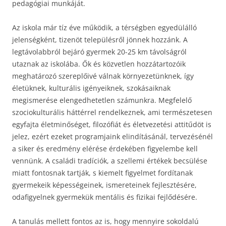
pedagógiai munkáját.
Az iskola már tíz éve működik, a térségben egyedülálló
jelenségként, tizenöt településről jönnek hozzánk. A
legtávolabbról bejáró gyermek 20-25 km távolságról
utaznak az iskolába. Ők és közvetlen hozzátartozóik
meghatározó szereplőivé válnak környezetünknek, így
életüknek, kulturális igényeiknek, szokásaiknak
megismerése elengedhetetlen számunkra. Megfelelő
szociokulturális háttérrel rendelkeznek, ami természetesen
egyfajta életminőséget, filozófiát és életvezetési attitűdöt is
jelez, ezért ezeket programjaink elindításánál, tervezésénél
a siker és eredmény elérése érdekében figyelembe kell
vennünk. A családi tradíciók, a szellemi értékek becsülése
miatt fontosnak tartják, s kiemelt figyelmet fordítanak
gyermekeik képességeinek, ismereteinek fejlesztésére,
odafigyelnek gyermekük mentális és fizikai fejlődésére.
A tanulás mellett fontos az is, hogy mennyire sokoldalú