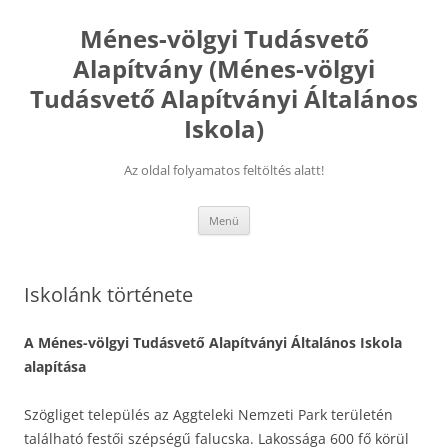
Kilépés
a
Ménes-völgyi Tudásvető
tartalomba
Alapítvány (Ménes-völgyi
Tudásvető Alapítványi Általános
Iskola)
Az oldal folyamatos feltöltés alatt!
Menü
Iskolánk története
A Ménes-völgyi Tudásvető Alapítványi Általános Iskola
alapítása
Szögliget település az Aggteleki Nemzeti Park területén
található festői szépségű falucska. Lakossága 600 fő körül