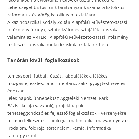
Lehetőséget biztosítunk tanítványaink számára katolikus,
református és görög katolikus hitoktatásra.
A kazincbarcikai Kodály Zoltán Alapfokú Művészetoktatási
Intézmény furulya, szintetizátor és színjáték tanszaka,
valamint az ARTÉRT Alapfokú Művészetoktatási Intézmény
festészet tanszaka működik iskolánk falaink belül.
Tanórán kívüli foglalkozások
tömegsport: futball, úszás, labdajátékok, játékos
mozgásfejlesztés, tánc – néptánc, sakk, gyógytestnevelés
énekkar
jeles napok, ünnepek (az Aggteleki Nemzeti Park
Bázisiskolája vagyunk), projektnapok
tehetséggondozó és fejlesztő foglalkozások – versenyekre
történő felkészítés – biológia, matematika, magyar nyelv és
irodalom, földrajz, történelem, kémia, informatika
tantárgyakból