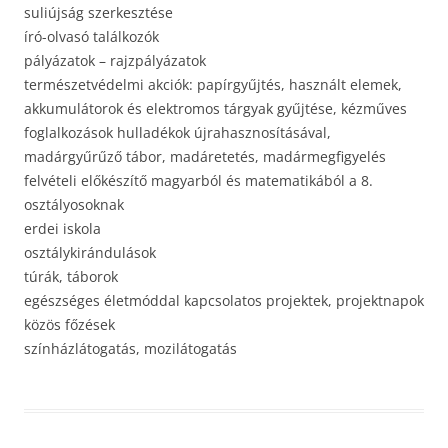
suliújság szerkesztése
író-olvasó találkozók
pályázatok – rajzpályázatok
természetvédelmi akciók: papírgyűjtés, használt elemek,
akkumulátorok és elektromos tárgyak gyűjtése, kézműves
foglalkozások hulladékok újrahasznosításával,
madárgyűrűző tábor, madáretetés, madármegfigyelés
felvételi előkészítő magyarból és matematikából a 8.
osztályosoknak
erdei iskola
osztálykirándulások
túrák, táborok
egészséges életmóddal kapcsolatos projektek, projektnapok
közös főzések
színházlátogatás, mozilátogatás