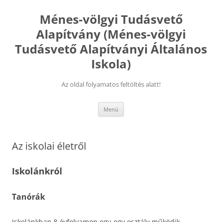
Kilépés
a
Ménes-völgyi Tudásvető
tartalomba
Alapítvány (Ménes-völgyi
Tudásvető Alapítványi Általános
Iskola)
Az oldal folyamatos feltöltés alatt!
Menü
Az iskolai életről
Iskolánkról
Tanórák
Iskolánkban 8 évfolyamon egy-egy osztály működik.