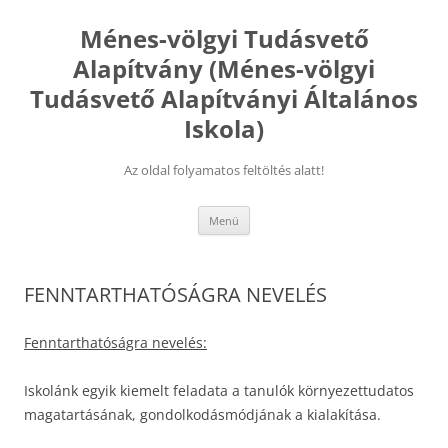
Kilépés
a
Ménes-völgyi Tudásvető
tartalomba
Alapítvány (Ménes-völgyi
Tudásvető Alapítványi Általános
Iskola)
Az oldal folyamatos feltöltés alatt!
Menü
FENNTARTHATÓSÁGRA NEVELÉS
Fenntarthatóságra nevelés:
Iskolánk egyik kiemelt feladata a tanulók környezettudatos
magatartásának, gondolkodásmódjának a kialakítása.