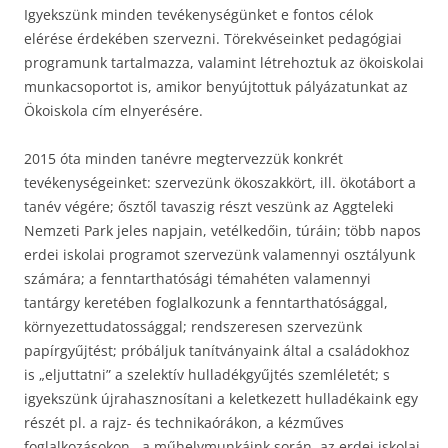
Igyekszünk minden tevékenységünket e fontos célok
elérése érdekében szervezni. Törekvéseinket pedagógiai
programunk tartalmazza, valamint létrehoztuk az ökoiskolai
munkacsoportot is, amikor benyújtottuk pályázatunkat az
Ökoiskola cím elnyerésére.
2015 óta minden tanévre megtervezzük konkrét
tevékenységeinket: szervezünk ökoszakkört, ill. ökotábort a
tanév végére; ősztől tavaszig részt veszünk az Aggteleki
Nemzeti Park jeles napjain, vetélkedőin, túráin; több napos
erdei iskolai programot szervezünk valamennyi osztályunk
számára; a fenntarthatósági témahéten valamennyi
tantárgy keretében foglalkozunk a fenntarthatósággal,
környezettudatossággal; rendszeresen szervezünk
papírgyűjtést; próbáljuk tanítványaink által a családokhoz
is „eljuttatni” a szelektív hulladékgyűjtés szemléletét; s
igyekszünk újrahasznosítani a keletkezett hulladékaink egy
részét pl. a rajz- és technikaórákon, a kézműves
foglalkozásokon, a műhelymunkáink során, az erdei iskolai