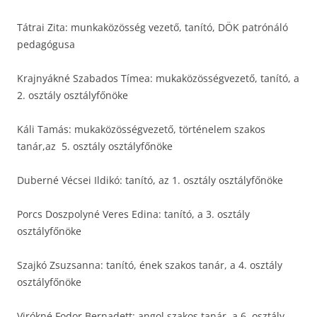
Tátrai Zita: munkaközösség vezető, tanító, DÖK patrónáló
pedagógusa
Krajnyákné Szabados Tímea: mukaközösségvezető, tanító, a
2. osztály osztályfőnöke
Káli Tamás: mukaközösségvezető, történelem szakos
tanár,az 5. osztály osztályfőnöke
Duberné Vécsei Ildikó: tanító, az 1. osztály osztályfőnöke
Porcs Doszpolyné Veres Edina: tanító, a 3. osztály
osztályfőnöke
Szajkó Zsuzsanna: tanító, ének szakos tanár, a 4. osztály
osztályfőnöke
Virókné Fodor Bernadett: angol szakos tanár, a 6. osztály