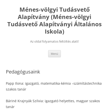
Kilépés
a
Ménes-völgyi Tudásvető
tartalomba
Alapítvány (Ménes-völgyi
Tudásvető Alapítványi Általános
Iskola)
Az oldal folyamatos feltöltés alatt!
Menü
Pedagógusaink
Papp Ilona: igazgató, matematika-kémia –számítástechnika
szakos tanár
Báriné Krajnyák Szilvia: igazgató helyettes, magyar szakos
tanár