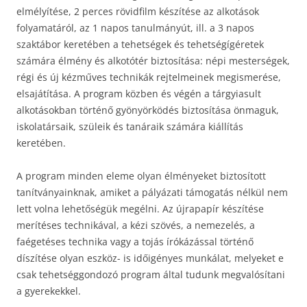
elmélyítése, 2 perces rövidfilm készítése az alkotások
folyamatáról, az 1 napos tanulmányút, ill. a 3 napos
szaktábor keretében a tehetségek és tehetségígéretek
számára élmény és alkotótér biztosítása: népi mesterségek,
régi és új kézműves technikák rejtelmeinek megismerése,
elsajátítása. A program közben és végén a tárgyiasult
alkotásokban történő gyönyörködés biztosítása önmaguk,
iskolatársaik, szüleik és tanáraik számára kiállítás
keretében.
A program minden eleme olyan élményeket biztosított
tanítványainknak, amiket a pályázati támogatás nélkül nem
lett volna lehetőségük megélni. Az újrapapír készítése
merítéses technikával, a kézi szövés, a nemezelés, a
faégetéses technika vagy a tojás írókázással történő
díszítése olyan eszköz- is időigényes munkálat, melyeket e
csak tehetséggondozó program által tudunk megvalósítani
a gyerekekkel.