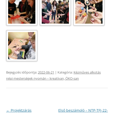
Bejegyzés időpontja:
2022-06-21
| Kategória:
Kézműves alkotás
népi mesterségek nyomán – kreatívan, ÖKO-san
Bejegyzés
←
Projektzárás
Első beszámoló – NTP-TFJ-22-