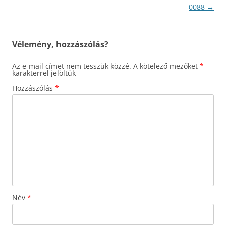
navigáció
0088
→
Vélemény, hozzászólás?
Az e-mail címet nem tesszük közzé.
A kötelező mezőket
*
karakterrel jelöltük
Hozzászólás
*
Név
*