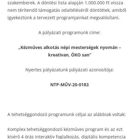
szakemberek. A döntési lista alapján 1.000.000 Ft vissza
nem térítendő támogatás odaítéléséről döntöttek, amiből
igyekeztünk a tervezett programjainkat megvalósítani.
A pályázati programunk címe:
„Kézműves alkotás népi mesterségek nyomán –
kreatívan, ÖKO san”
Nyertes pályázatunk pályázati azonosítója:
NTP-MŰV-20-0183
A tehetséggondozó programunk céljai az alábbiak voltak:
Komplex tehetséggondozó kézműves program és az ezt
kísérő 4 órás interaktív foglalkozás, digitális kompetencia