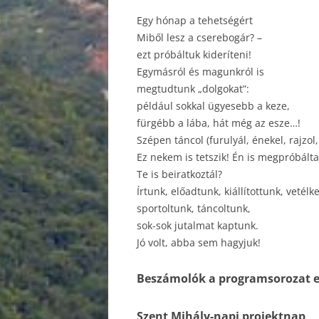
Egy hónap a tehetségért
Miből lesz a cserebogár? –
ezt próbáltuk kideríteni!
Egymásról és magunkról is
megtudtunk „dolgokat”:
például sokkal ügyesebb a keze,
fürgébb a lába, hát még az esze…!
Szépen táncol (furulyál, énekel, rajzol, 
Ez nekem is tetszik! Én is megpróbált
Te is beiratkoztál?
Írtunk, előadtunk, kiállítottunk, vetélk
sportoltunk, táncoltunk,
sok-sok jutalmat kaptunk.
Jó volt, abba sem hagyjuk!
Beszámolók a programsorozat e
Szent Mihály-napi projektnap