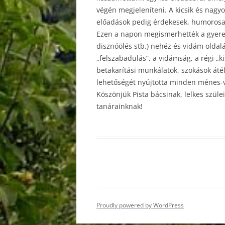
végén megjeleníteni. A kicsik és nagy
előadások pedig érdekesek, humorosa
Ezen a napon megismerhették a gyerek
disznóölés stb.) nehéz és vidám oldalá
„felszabadulás”, a vidámság, a régi „k
betakarítási munkálatok, szokások átél
lehetőségét nyújtotta minden ménes-v
Köszönjük Pista bácsinak, lelkes szüle
tanárainknak!
Proudly powered by WordPress