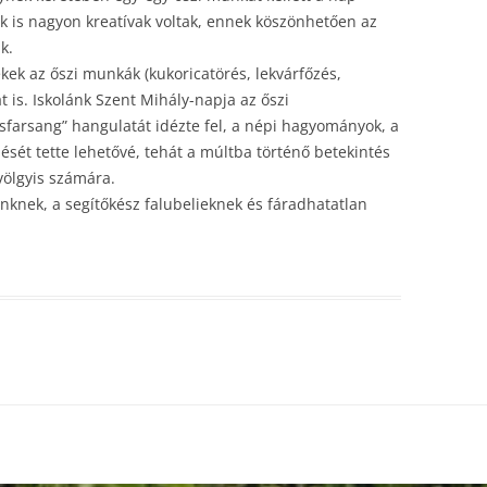
ok is nagyon kreatívak voltak, ennek köszönhetően az
k.
ek az őszi munkák (kukoricatörés, lekvárfőzés,
t is. Iskolánk Szent Mihály-napja az őszi
isfarsang” hangulatát idézte fel, a népi hagyományok, a
ését tette lehetővé, tehát a múltba történő betekintés
ölgyis számára.
inknek, a segítőkész falubelieknek és fáradhatatlan