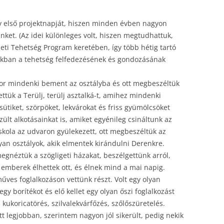
év első projektnapját, hiszen minden évben nagyon
ket. (Az idei különleges volt, hiszen megtudhattuk,
eti Tehetség Program keretében, így több hétig tartó
nkban a tehetség felfedezésének és gondozásának
or mindenki bement az osztályba és ott megbeszéltük
ettük a Terülj, terülj asztalká-t, amihez mindenki
ütiket, szörpöket, lekvárokat és friss gyümölcsöket
ült alkotásainkat is, amiket egyénileg csináltunk az
 iskola az udvaron gyülekezett, ott megbeszéltük az
yan osztályok, akik elmentek kirándulni Derenkre.
egnéztük a szögligeti házakat, beszélgettünk arról,
 emberek élhettek ott, és élnek mind a mai napig.
űves foglalkozáson vettünk részt. Volt egy olyan
egy borítékot és elő kellet egy olyan őszi foglalkozást
 kukoricatörés, szilvalekvárfőzés, szőlőszüretelés.
 legjobban, szerintem nagyon jól sikerült, pedig nekik