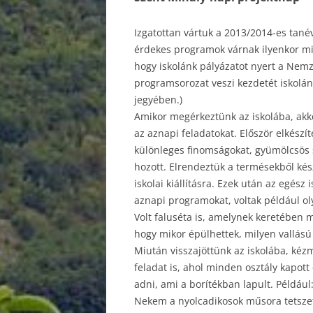
Izgatottan vártuk a 2013/2014-es tan
érdekes programok várnak ilyenkor min
hogy iskolánk pályázatot nyert a Nemz
programsorozat veszi kezdetét iskolá
jegyében.)
Amikor megérkeztünk az iskolába, akk
az aznapi feladatokat. Először elkészít
különleges finomságokat, gyümölcsös s
hozott. Elrendeztük a termésekből kész
iskolai kiállításra. Ezek után az egész
aznapi programokat, voltak például ol
Volt faluséta is, amelynek keretében m
hogy mikor épülhettek, milyen vallású
Miután visszajöttünk az iskolába, kézm
feladat is, ahol minden osztály kapott 
adni, ami a borítékban lapult. Például:
Nekem a nyolcadikosok műsora tetszett