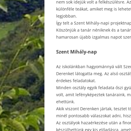
nem sok idejük volt a felkészülésre. Az
különféle teákat, amiket meg is lehetet
legjobban.
Így telt a Szent Mihály-napi projekt
Köszönjük a tanár néniknek és a tanár
hamarosan újabb izgalmas napot sze
Szent Mihály-nap
Az iskolánkban hagyománnyá vált Szent
Derenket látogatta meg. Az alsó osztá
érdekes feladatokat.
Minden osztály egyik feladata őszi gy
volt, amit lefényképeztek tanáraink, 
ehettünk.
Akik viszont Derenken jártak, tesztet t
minél pontosabb válaszokat adni, his
Az osztályok hazaérkezése után a fin
készülhettünk egy kis előadásra, amel