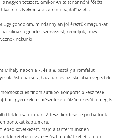
 is nagyon tetszett, amikor Anita tanár néni főzött
t kóstolni. Nekem a „szerelmi bájital” ízlett a
nap! Úgy gondolom, mindannyian jól éreztük magunkat.
 bácsiknak a gondos szervezést, reméljük, hogy
rveznek nekünk!
 Mihály-napon a 7. és a 8. osztály a romfalut,
lyosok Pista bácsi tájházában és az iskolában végeztek
ümölcsökből és finom sütikből kompozíció készítése
majd mi, gyerekek természetesen jóízűen később meg is
öltöttek ki csaptokban. A teszt kérdéseire próbáltunk
zen pontokat kaptunk rá.
om ebéd következett, majd a tantermünkben
ynek keretében egy-egy őszi munkát kellett a nap