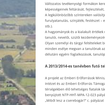
Változatos tevékenységi formákon kere
képességeinek feltárását, fejlesztését
REND
A legkülönbözőbb színtereken valósítj
DOK
furulyatanulás, színjáték, festészet – 
stb.).
TANÉ
A hagyományok és a kialakult értékek 
tanulói, nevelői, szülői kezdeményezé
TEH
Olyan személyi és tárgyi feltételeket 
ERDE
minden esélye megvan a tanulónak az ér
délutáni egyéni foglalkozások, tanulóp
DIÁ
A 2013/2014-es tanévben futó 
KÖZZ
A projekt az Emberi Erőforrások Minis
Intézet és az Emberi Erőforrás Támoga
térségekben élő tehetséges fiatalok 
benyújtott NTP-HHT-MPA-12-023 pályáz
„Miből lesz a cserebogár?” c. pályáza