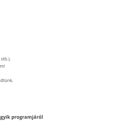
stb.).
am!
edtünk,
gyik programjáról