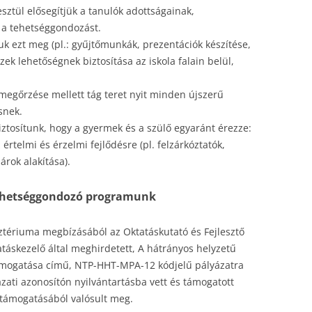
sztül elősegítjük a tanulók adottságainak,
2020 – KÉZMŰVES ALKOTÁS NÉPI
, a tehetséggondozást.
EZVÉNYEINK
PÁLYÁZATOK
SZENDRŐI TERM
LABO
FARSA
RAJZP
MESTERSÉGEK NYOMÁN –
uk ezt meg (pl.: gyűjtőmunkák, prezentációk készítése,
SZAKOSZTÁLY
KREATÍVAN, ÖKO-SAN
UMENTUMOK
ORSZÁGOS MOZGALMAK
TÖME
SZENT
FOTÓP
EURÓP
ezek lehetőségnek biztosítása az iskola falain belül,
ARTÉRT
2020 – KINCSET KERESÜNK,
VEK
MÚZE
NEMZE
PONT
megőrzése mellett tág teret nyit minden újszerű
KINCSET TEREMTÜNK!
KAZINCBARCIKA
snek.
ETSÉGGONDOZÁS
MATEM
HÚSVÉ
PÉNZ7
ALAPFOKÚ MŰVÉ
biztosítunk, hogy a gyermek és a szülő egyaránt érezze:
I ISKOLA
ELSŐS
DIGITÁ
telmi és érzelmi fejlődésre (pl. felzárkóztatók,
PONTVELEM
árok alakítása).
KÖNKORMÁNYZAT
NÉPTÁ
A VIL
tehetséggondozó programunk
ÉTÉTELI LISTÁK
ÉNEKK
CODE
HAPPY
ztériuma megbízásából az Oktatáskutató és Fejlesztő
táskezelő által meghirdetett, A hátrányos helyzetű
támogatása című, NTP-HHT-MPA-12 kódjelű pályázatra
ati azonosítón nyilvántartásba vett és támogatott
t támogatásából valósult meg.