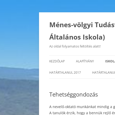
Kilépés
a
tartalomba
Ménes-völgyi Tudás
Általános Iskola)
Az oldal folyamatos feltöltés alatt!
KEZDŐLAP
ALAPÍTVÁNY
ISKOL
ISKO
HATÁRTALANUL 2017
HATÁRTALANUL
CÉLJ
Tehetséggondozás
PED
AZ I
A nevelő-oktató munkánkat mindig a gye
A tanulók érzik, hogy a bennük rejlő é
FENN