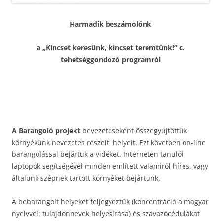
Harmadik beszámolónk
a „Kincset keresünk, kincset teremtünk!” c.
tehetséggondozó programról
A Barangoló projekt
bevezetéseként összegyűjtöttük
környékünk nevezetes részeit, helyeit. Ezt követően on-line
barangolással bejártuk a vidéket. Interneten tanulói
laptopok segítségével minden említett valamiről híres, vagy
általunk szépnek tartott környéket bejártunk.
A bebarangolt helyeket feljegyeztük (koncentráció a magyar
nyelvvel: tulajdonnevek helyesírása) és szavazócédulákat