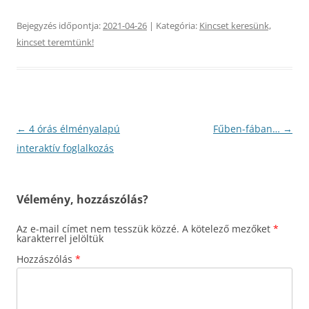
Bejegyzés időpontja:
2021-04-26
| Kategória:
Kincset keresünk,
kincset teremtünk!
Bejegyzés
←
4 órás élményalapú
Fűben-fában…
→
navigáció
interaktív foglalkozás
Vélemény, hozzászólás?
Az e-mail címet nem tesszük közzé.
A kötelező mezőket
*
karakterrel jelöltük
Hozzászólás
*