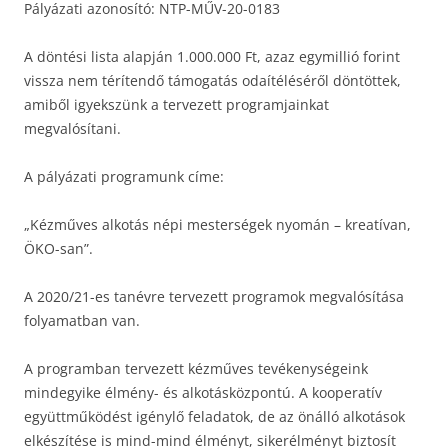
Pályázati azonosító: NTP-MŰV-20-0183
A döntési lista alapján 1.000.000 Ft, azaz egymillió forint
vissza nem térítendő támogatás odaítéléséről döntöttek,
amiből igyekszünk a tervezett programjainkat
megvalósítani.
A pályázati programunk címe:
„Kézműves alkotás népi mesterségek nyomán – kreatívan,
ÖKO-san”.
A 2020/21-es tanévre tervezett programok megvalósítása
folyamatban van.
A programban tervezett kézműves tevékenységeink
mindegyike élmény- és alkotásközpontú. A kooperatív
együttműködést igénylő feladatok, de az önálló alkotások
elkészítése is mind-mind élményt, sikerélményt biztosít