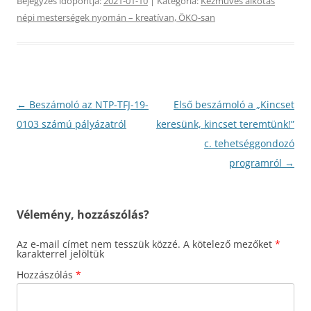
Bejegyzés időpontja:
2021-01-10
| Kategória:
Kézműves alkotás
népi mesterségek nyomán – kreatívan, ÖKO-san
Bejegyzés
←
Beszámoló az NTP-TFJ-19-
Első beszámoló a „Kincset
navigáció
0103 számú pályázatról
keresünk, kincset teremtünk!”
c. tehetséggondozó
programról
→
Vélemény, hozzászólás?
Az e-mail címet nem tesszük közzé.
A kötelező mezőket
*
karakterrel jelöltük
Hozzászólás
*