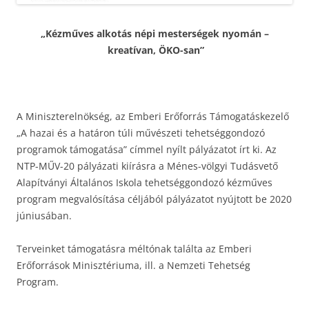
„Kézműves alkotás népi mesterségek nyomán –
kreatívan, ÖKO-san”
A Miniszterelnökség, az Emberi Erőforrás Támogatáskezelő
„A hazai és a határon túli művészeti tehetséggondozó
programok támogatása” címmel nyílt pályázatot írt ki. Az
NTP-MŰV-20 pályázati kiírásra a Ménes-völgyi Tudásvető
Alapítványi Általános Iskola tehetséggondozó kézműves
program megvalósítása céljából pályázatot nyújtott be 2020
júniusában.
Terveinket támogatásra méltónak találta az Emberi
Erőforrások Minisztériuma, ill. a Nemzeti Tehetség
Program.