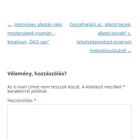
Bejegyzés
←
„Kézműves alkotás népi
Összefoglaló az „Alkotó kezek,
navigáció
mesterségek nyomán –
alkotó leszek!” c.
kreatívan, ÖKO-san”
tehetséggondozó program
megvalósulásáról
→
Vélemény, hozzászólás?
Az e-mail címet nem tesszük közzé.
A kötelező mezőket
*
karakterrel jelöltük
Hozzászólás
*