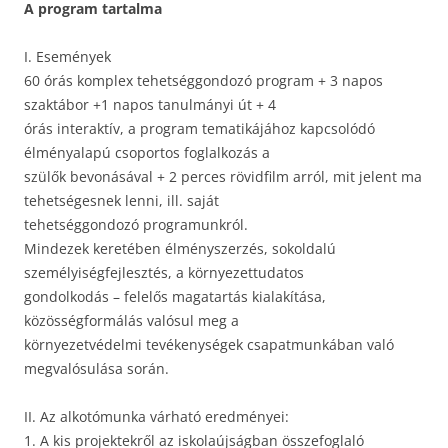
A program tartalma
I. Események
60 órás komplex tehetséggondozó program + 3 napos
szaktábor +1 napos tanulmányi út + 4
órás interaktív, a program tematikájához kapcsolódó
élményalapú csoportos foglalkozás a
szülők bevonásával + 2 perces rövidfilm arról, mit jelent ma
tehetségesnek lenni, ill. saját
tehetséggondozó programunkról.
Mindezek keretében élményszerzés, sokoldalú
személyiségfejlesztés, a környezettudatos
gondolkodás – felelős magatartás kialakítása,
közösségformálás valósul meg a
környezetvédelmi tevékenységek csapatmunkában való
megvalósulása során.
II. Az alkotómunka várható eredményei:
1. A kis projektekről az iskolaújságban összefoglaló