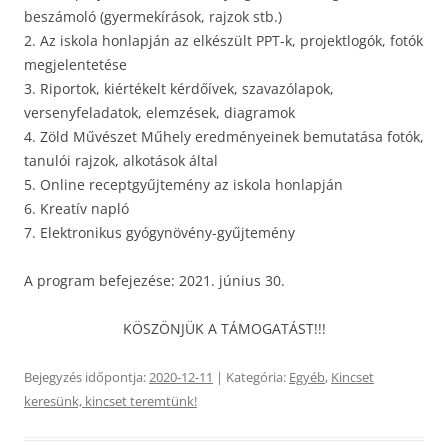
beszámoló (gyermekírások, rajzok stb.)
2. Az iskola honlapján az elkészült PPT-k, projektlogók, fotók
megjelentetése
3. Riportok, kiértékelt kérdőívek, szavazólapok,
versenyfeladatok, elemzések, diagramok
4. Zöld Művészet Műhely eredményeinek bemutatása fotók,
tanulói rajzok, alkotások által
5. Online receptgyűjtemény az iskola honlapján
6. Kreatív napló
7. Elektronikus gyógynövény-gyűjtemény
A program befejezése: 2021. június 30.
KÖSZÖNJÜK A TÁMOGATÁST!!!
Bejegyzés időpontja:
2020-12-11
| Kategória:
Egyéb
,
Kincset
keresünk, kincset teremtünk!