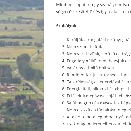
Minden csapat írt egy szabályrendszer
végén összesítettük és így alakult ki a 
REND
DOK
Szabályok
TANÉ
Kerüljük a rongálást (szúnyoghál
Nem szemetelünk
TEH
Nem verekszünk, kerüljük a trág
ERDE
Engedély nélkül nem hagyjuk el a
Vásárlás a Holló boltban
DIÁ
Rendben tartjuk a környezetünk
Takarékosság az energiával és a 
KÖZZ
Energia italt, alkoholt és chip
Értékeink megóvása saját felelő
Saját magunk és mások testi éps
Nem cikizzük a társainkat megjel
A tőled telhető legjobbat nyújtod
Csak magánéletet élhetsz a tele