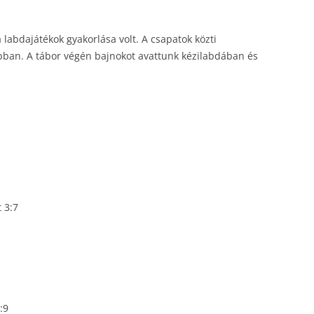
labdajátékok gyakorlása volt. A csapatok közti
obban. A tábor végén bajnokot avattunk kézilabdában és
 3:7
:9