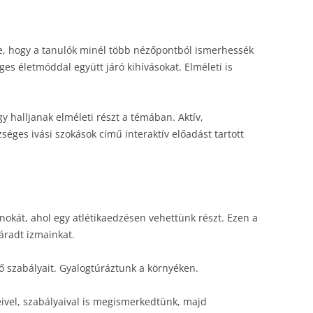
ze, hogy a tanulók minél több nézőpontból ismerhessék
ges életmóddal együtt járó kihívásokat. Elméleti is
y halljanak elméleti részt a témában. Aktív,
éges ivási szokások című interaktív előadást tartott
okát, ahol egy atlétikaedzésen vehettünk részt. Ezen a
áradt izmainkat.
ő szabályait. Gyalogtúráztunk a környéken.
ivel, szabályaival is megismerkedtünk, majd