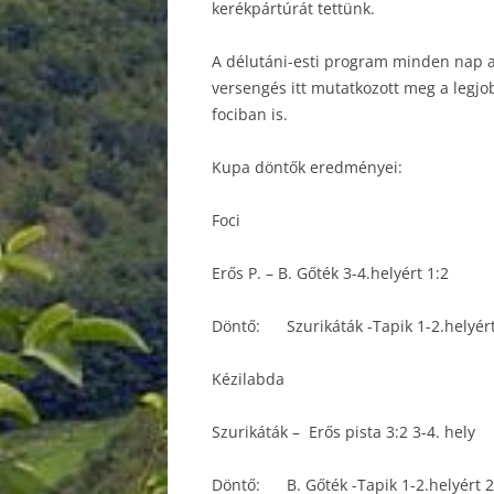
kerékpártúrát tettünk.
A délutáni-esti program minden nap a 
versengés itt mutatkozott meg a legj
fociban is.
Kupa döntők eredményei:
Foci
Erős P. – B. Gőték 3-4.helyért 1:2
Döntő: Szurikáták -Tapik 1-2.helyért
Kézilabda
Szurikáták – Erős pista 3:2 3-4. hely
Döntő: B. Gőték -Tapik 1-2.helyért 2