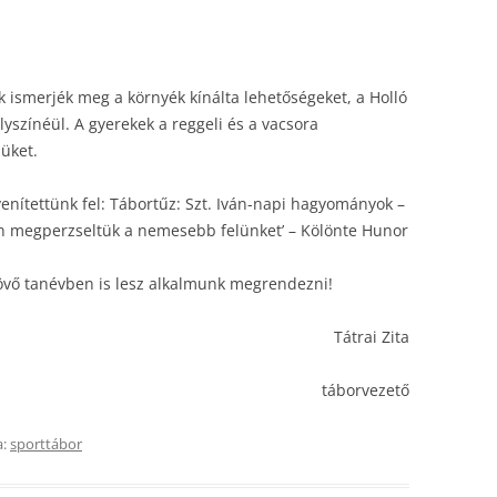
k ismerjék meg a környék kínálta lehetőségeket, a Holló
yszínéül. A gyerekek a reggeli és a vacsora
züket.
nítettünk fel: Tábortűz: Szt. Iván-napi hagyományok –
n megperzseltük a nemesebb felünket’ – Kölönte Hunor
 jövő tanévben is lesz alkalmunk megrendezni!
Tátrai Zita
táborvezető
a:
sporttábor