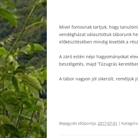
Mivel fontosnak tartjuk, hogy tanulóin
vendégházat választottuk táborunk hel
előkészítésében mindig kivették a rés
A záró estén népi hagyományokat eleve
beszélgetés, majd ’Tűzugrás keretébe
A tábor nagyon jól sikerült, reméljük
Bejegyzés időpontja:
2017-07-01
| Kategóri