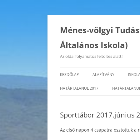
Kilépés
a
tartalomba
Ménes-völgyi Tudás
Általános Iskola)
Az oldal folyamatos feltöltés alatt!
KEZDŐLAP
ALAPÍTVÁNY
ISKOL
ISKO
HATÁRTALANUL 2017
HATÁRTALANUL
CÉLJ
Sporttábor 2017.június 2
PED
AZ I
Az első napon 4 csapatra osztottuk a r
FENN