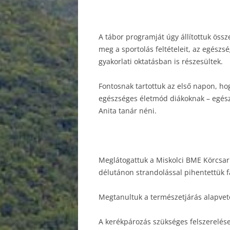
A tábor programját úgy állítottuk öss
meg a sportolás feltételeit, az egészsé
gyakorlati oktatásban is részesültek.
Fontosnak tartottuk az első napon, hog
egészséges életmód diákoknak – egészs
Anita tanár néni.
Meglátogattuk a Miskolci BME Körcsarn
délutánon strandolással pihentettük f
Megtanultuk a természetjárás alapvet
A kerékpározás szükséges felszerelése