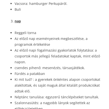
Vacsora: hamburger Perkupáról.
Buli
nap
Reggeli torna
Az előző nap eseményeinek megbeszélése, a
programok értékelése
Az előző napi fogalmazási gyakorlatok folytatása: a
csoportok más jellegű feladatokat kaptak, mint előző
napon.
csendes pihenő: mesenézés, társasjátékok.
Fürdés a patakban
Ki mit tud? : a gyerekek önkéntes alapon csoportokat
alakítottak, és saját maguk által kitalált produkciókat
adtak elő.
Néptánc tanulása: egyszerű tánclépéseket tanultak.
Szalonnasütés: a nagyobb lányok segítettek az
előkészületekben.