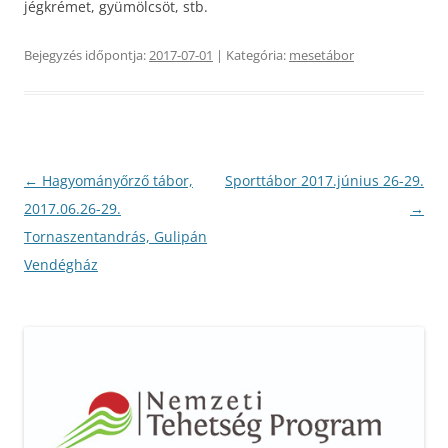
jégkrémet, gyümölcsöt, stb.
Bejegyzés időpontja:
2017-07-01
| Kategória:
mesetábor
Bejegyzés
←
Hagyományőrző tábor,
Sporttábor 2017.június 26-29.
navigáció
2017.06.26-29.
→
Tornaszentandrás, Gulipán
Vendégház