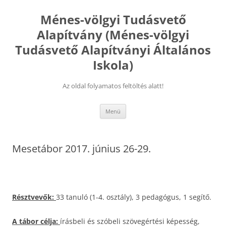
Kilépés
a
Ménes-völgyi Tudásvető
tartalomba
Alapítvány (Ménes-völgyi
Tudásvető Alapítványi Általános
Iskola)
Az oldal folyamatos feltöltés alatt!
Menü
Mesetábor 2017. június 26-29.
Résztvevők:
33 tanuló (1-4. osztály), 3 pedagógus, 1 segítő.
A tábor célja:
írásbeli és szóbeli szövegértési képesség,