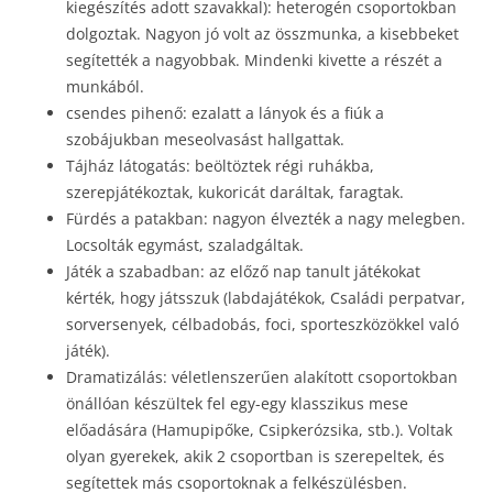
kiegészítés adott szavakkal): heterogén csoportokban
dolgoztak. Nagyon jó volt az összmunka, a kisebbeket
segítették a nagyobbak. Mindenki kivette a részét a
munkából.
csendes pihenő: ezalatt a lányok és a fiúk a
szobájukban meseolvasást hallgattak.
Tájház látogatás: beöltöztek régi ruhákba,
szerepjátékoztak, kukoricát daráltak, faragtak.
Fürdés a patakban: nagyon élvezték a nagy melegben.
Locsolták egymást, szaladgáltak.
Játék a szabadban: az előző nap tanult játékokat
kérték, hogy játsszuk (labdajátékok, Családi perpatvar,
sorversenyek, célbadobás, foci, sporteszközökkel való
játék).
Dramatizálás: véletlenszerűen alakított csoportokban
önállóan készültek fel egy-egy klasszikus mese
előadására (Hamupipőke, Csipkerózsika, stb.). Voltak
olyan gyerekek, akik 2 csoportban is szerepeltek, és
segítettek más csoportoknak a felkészülésben.