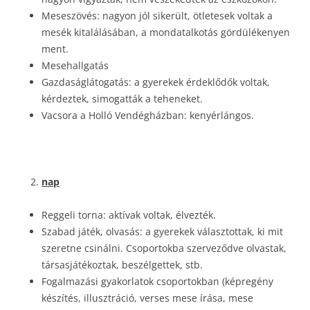
Meseszövés: nagyon jól sikerült, ötletesek voltak a
mesék kitalálásában, a mondatalkotás gördülékenyen
ment.
Mesehallgatás
Gazdaságlátogatás: a gyerekek érdeklődők voltak,
kérdeztek, simogatták a teheneket.
Vacsora a Holló Vendégházban: kenyérlángos.
nap
Reggeli torna: aktívak voltak, élvezték.
Szabad játék, olvasás: a gyerekek választottak, ki mit
szeretne csinálni. Csoportokba szerveződve olvastak,
társasjátékoztak, beszélgettek, stb.
Fogalmazási gyakorlatok csoportokban (képregény
készítés, illusztráció, verses mese írása, mese