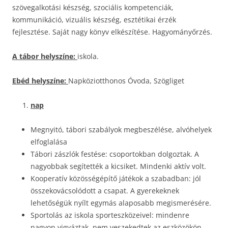
szövegalkotási készség, szociális kompetenciák,
kommunikáció, vizuális készség, esztétikai érzék
fejlesztése. Saját nagy könyv elkészítése. Hagyományőrzés.
A tábor helyszíne:
iskola.
Ebéd helyszíne:
Napköziotthonos Óvoda, Szögliget
nap
Megnyitó, tábori szabályok megbeszélése, alvóhelyek
elfoglalása
Tábori zászlók festése: csoportokban dolgoztak. A
nagyobbak segítették a kicsiket. Mindenki aktív volt.
Kooperatív közösségépítő játékok a szabadban: jól
összekovácsolódott a csapat. A gyerekeknek
lehetőségük nyílt egymás alaposabb megismerésére.
Sportolás az iskola sporteszközeivel: mindenre
nagyon vigyáztak, nem veszekedtek az eszközökön.