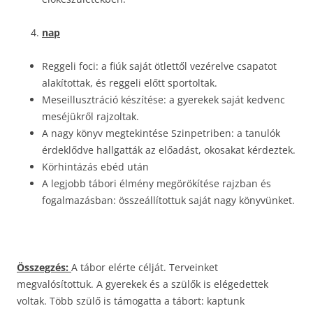
nap
Reggeli foci: a fiúk saját ötlettől vezérelve csapatot
alakítottak, és reggeli előtt sportoltak.
Meseillusztráció készítése: a gyerekek saját kedvenc
meséjükről rajzoltak.
A nagy könyv megtekintése Szinpetriben: a tanulók
érdeklődve hallgatták az előadást, okosakat kérdeztek.
Körhintázás ebéd után
A legjobb tábori élmény megörökítése rajzban és
fogalmazásban: összeállítottuk saját nagy könyvünket.
Összegzés:
A tábor elérte célját. Terveinket
megvalósítottuk. A gyerekek és a szülők is elégedettek
voltak. Több szülő is támogatta a tábort: kaptunk