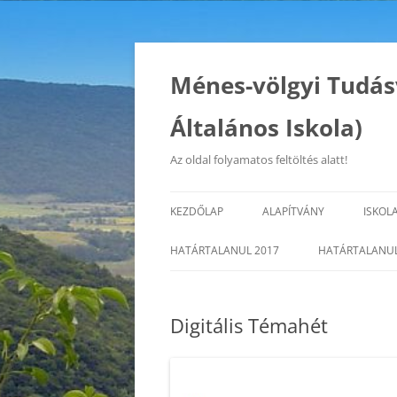
Kilépés
a
tartalomba
Ménes-völgyi Tudás
Általános Iskola)
Az oldal folyamatos feltöltés alatt!
KEZDŐLAP
ALAPÍTVÁNY
ISKOL
ISKO
HATÁRTALANUL 2017
HATÁRTALANUL
CÉLJ
Digitális Témahét
PED
AZ I
FENN