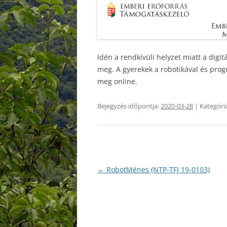
REND
DOK
Idén a rendkívüli helyzet miatt a digi
TANÉ
meg. A gyerekek a robotikával és prog
meg online.
TEH
ERDE
Bejegyzés időpontja:
2020-03-28
| Kategóri
DIÁ
KÖZZ
Bejegyzés
←
RobotMénes (NTP-TFJ 19-0103)
navigáció